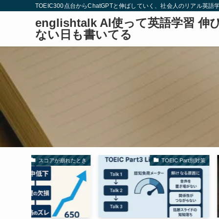
TOEIC300点台からChatGPTと伸ばしていく、社会人のリアル英語
englishtalk AI使って英語学習 伸
ない日も書いてる
崩れたとき
TOEIC Part別対策
教材