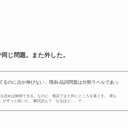
で同じ問題。また外した。
「わかってるのに点が伸びない」理由-品詞問題は分類ラベルであっ
い
解説を読めば納得できる。なのに、模試でまた同じところを落とす。 僕も
がずっと続いた。 解説読んで「なるほど」。で...