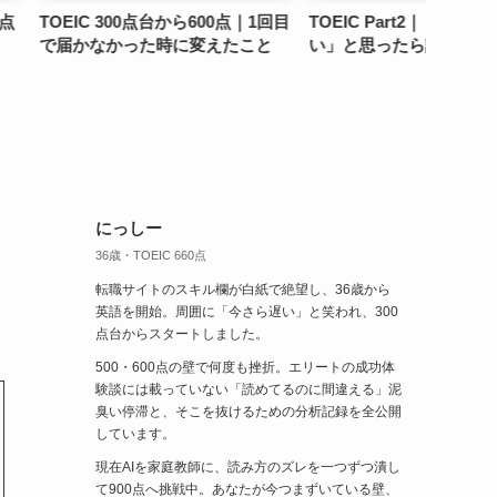
0点台から600点｜1回目
TOEIC Part2｜「答えがおかし
TOEIC
た時に変えたこと
い」と思ったら読む記事
が伸び
類ラベ
ない
にっしー
36歳・TOEIC 660点
転職サイトのスキル欄が白紙で絶望し、36歳から
英語を開始。周囲に「今さら遅い」と笑われ、300
点台からスタートしました。
500・600点の壁で何度も挫折。エリートの成功体
験談には載っていない「読めてるのに間違える」泥
臭い停滞と、そこを抜けるための分析記録を全公開
しています。
現在AIを家庭教師に、読み方のズレを一つずつ潰し
て900点へ挑戦中。あなたが今つまずいている壁、