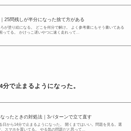
時間配分｜25問残しが半分になった捨て方がある
回後ろが塗り絵になる。 どこを何分で解け。 よく参考書にもそう書いてある
ってる。 かけっこ遅いやつに速く走れって...
4分で止まるようになった。
なくなったときの対処法｜3パターンで立て直す
る日から14分で止まるようになった。 開くまではいい。問題を見る。選
、スマホを置いてる。 やる気の問題だと思って...