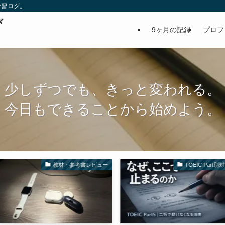
学習ログ。
び
9ヶ月の記録
プロフ
少しずつでも、きっと変われる。
今日もできることから始めよう。
・参考書レビュー
TOEIC Part別対策