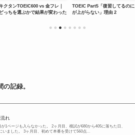
 vs 金フレ｜
TOEIC Part5「復習してるのに点
TOEIC 30
結果が変わった
が上がらない」理由 2
で届かなかっ
間の記録。
の流れ
書が1ページも入らなかった。 2ヶ月目、模試が680から405に落ちた日、
いました。 3ヶ月目、初めて本番を受けて560点...